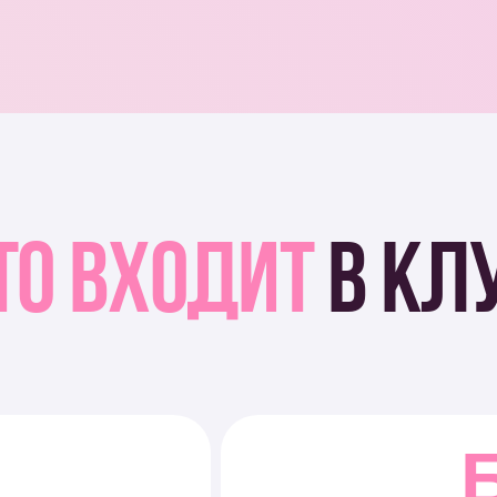
БАЗ
РЕЦЕП
та. За
40+ пошаговых рецептов с фото и
до тортов на любой урове
бе
Подробнее
Фисташковые
Пари-Брест с
Т
сырки
кремом Муслин
тся
Подробнее
ле