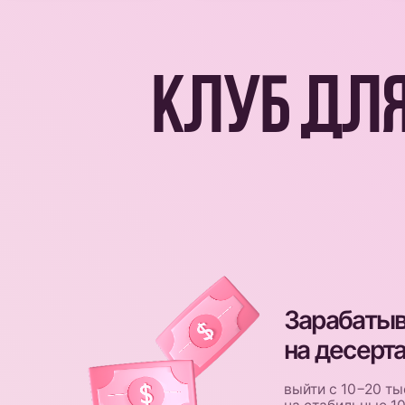
К
Зарабатывать
на десертах
выйти с 10−20 тыс. руб.
на стабильные 100.000
Быть в тренде
знать, что сейчас заказ
начинки, упаковки и фо