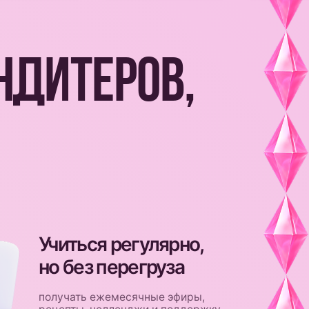
ться регулярно,
без перегруза
ать ежемесячные эфиры,
ты, челленджи и поддержку
виваться
темно
сто печь, а строить бренд,
ивать продажи, делать контент,
ть прибыль