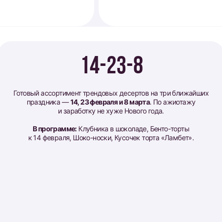
14-23-8
Готовый ассортимент трендовых десертов на три ближайших
праздника —
14, 23 февраля и 8 марта
. По ажиотажу
и заработку не хуже Нового года.
В программе:
Клубника в шоколаде, Бенто-торты
к 14 февраля, Шоко-носки, Кусочек торта «Ламбет».