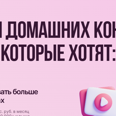
ОТОРЫЕ ХОТЯТ:
 больше
Учи
но 
 в месяц
получ
+ и выше
рецеп
Раз
сис
ывают, какие
не про
рматы актуальны
выстра
счита