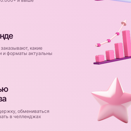
Рас
получа
, обмениваться
прогре
 челленджах
 ВХОДИТ
В КЛУБ