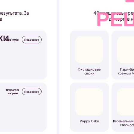
Poppy Cake
Карамельный медовик
Кл
с черносливом