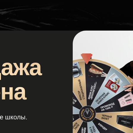
жа
а
олы.