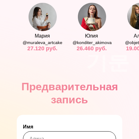
на
обучение
«Моти»
Мария
Юлия
А
@muraleva_artcake
@konditer_akimova
@objet
27.120 руб.
26.460 руб.
19.0
기분
АЛИНА
МАКАРОВА
Предварительная
запись
Имя