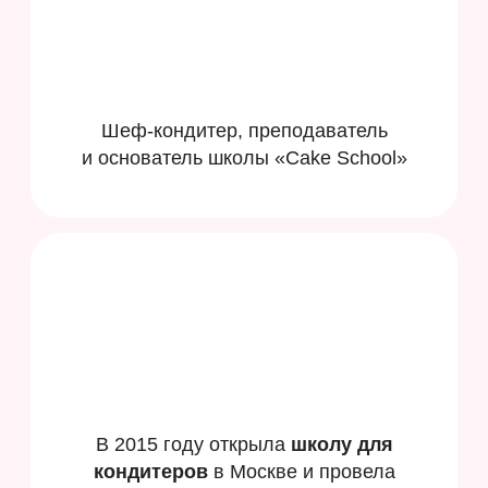
Лицензия выдана Департаментом
образования и науки города Москвы N Л035-
01298-77/01200592 от 15.05.2024
Индивидуальный предприниматель:
Макарова Алина Витальевна
ИНН:
352304406398
ОГРНИП:
316352500059116
Публичная оферта
Согласие на обработку персональных данных
Политика конфиденциальности
Согласие на получение рекламной рассылки
Выписка из реестра лицензий
*организация «Meta».