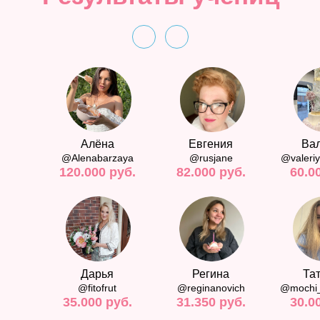
Алёна
Евгения
Ва
@Alenabarzaya
@rusjane
@valeriy
120.000 руб.
82.000 руб.
60.0
Доступ в
закрытый
Приглашение
канал
, где будет
на закрытый
полезная информация
вебинар
с Алиной
Макаровой
Дарья
Регина
Та
@fitofrut
@reginanovich
@mochi_
35.000 руб.
31.350 руб.
30.0
Самые
выгодные
Смс о
старте
условия
продаж