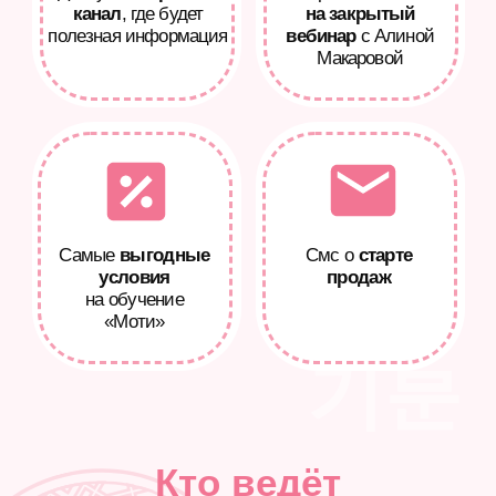
Создала приложение
для кондитеров Cake School,
которым ежедневно пользуются
более 150.000 человек
기분
За год помогла
заработать
131.321.700 ₽
2.516
девушкам
во время обучений
Кто ведёт
(и это только официальная цифра