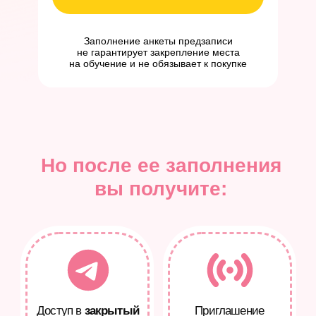
Заполнение анкеты предзаписи
не гарантирует закрепление места
Обучила
больше 100.000
на обучение и не обязывает к покупке
девушек
онлайн готовить
потрясающие десерты и зарабатывать
на любимом деле
Но после ее заполнения
вы получите:
За 11 лет вложила больше 4 млн ₽ в своё
обучение
у лучших мировых
шефов
: Карима Буржи, Оливье Бажара,
Эммануэля Амона и других