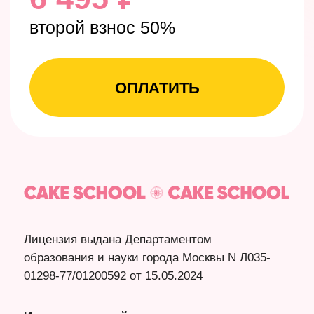
образования и науки города Москвы N Л035-
01298-77/01200592 от 15.05.2024
Индивидуальный предприниматель:
Макарова Алина Витальевна
ИНН:
352304406398
ОГРНИП:
316352500059116
Публичная оферта
Согласие на обработку персональных данных
Политика конфиденциальности
Согласие на получение рекламной рассылки
Выписка из реестра лицензий
*организация «Meta».
Деятельность
организации запрещена
на территории РФ