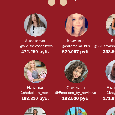
Анастасия
Кристина
Д
@a.v_thevoschikovs
@caramelka_kris
@Vkusnyash
472.250 руб.
529.067 руб.
398.5
Наталья
Светлана
Ека
@shokolada_more
@Emotions_by_novikova
@kat
193.810 руб.
183.500 руб.
171.9