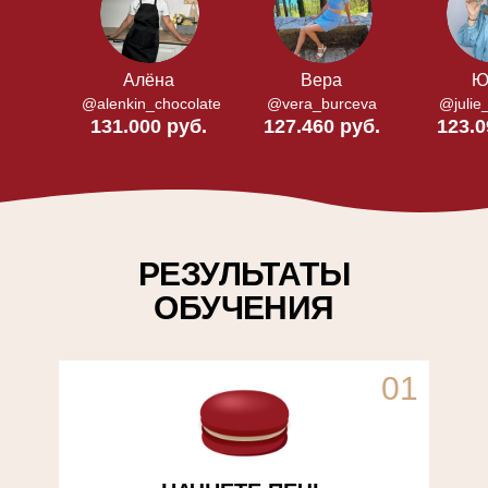
Алёна
Вера
Ю
@alenkin_chocolate
@vera_burceva
@julie
131.000 руб.
127.460 руб.
123.0
РЕЗУЛЬТАТЫ
ОБУЧЕНИЯ
01