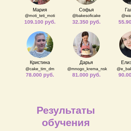
Мария
Софья
Га
@moti_teti_moti
@bakesoficake
@waf
109.100 руб.
32.350 руб.
55.9
Кристина
Дарья
Ели
@cake_tim_dm
@mnogo_krema_nsk
@e_ba
78.000 руб.
81.000 руб.
90.0
Результаты
обучения