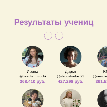
Результаты учениц
Ирина
Дарья
Ю
@beauty__mochi
@sladostradost29
@nevidim
368.410 руб.
427.298 руб.
361.5