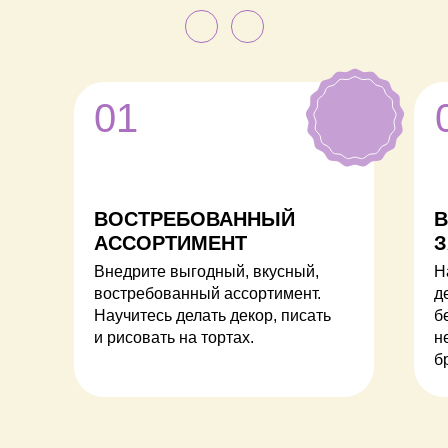
01
ВОСТРЕБОВАННЫЙ
В
АССОРТИМЕНТ
З
Внедрите выгодный, вкусный,
Н
востребованный ассортимент.
д
Научитесь делать декор, писать
б
и рисовать на тортах.
н
б